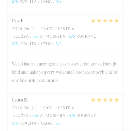
5
/5
KVALITA / CENA
:
4
/5
Caz
E
2026-06-21
- 19:00 - HOSTÉ 6
SLUŽBA
:
5
/5
ATMOSFÉRA
:
5
/5
KUCHYNĚ
:
5
/5
KVALITA / CENA
:
5
/5
We all had an amazing meal as always, staff are so friendly
kind and make you very welcome Food was superb One of
our favourite restaurants
Laura
B
2026-06-21
- 18:00 - HOSTÉ 4
SLUŽBA
:
5
/5
ATMOSFÉRA
:
4
/5
KUCHYNĚ
:
5
/5
KVALITA / CENA
:
5
/5