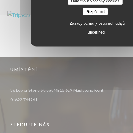
Odmítnout všechny cookies
Přizpůsobit
Zásady ochrany osobních údajů
undefined
UMÍSTĚNÍ
((otevře se v n
36 Lower Stone Street ME15 6LX Maidstone Kent
01622 764961
SLEDUJTE NÁS