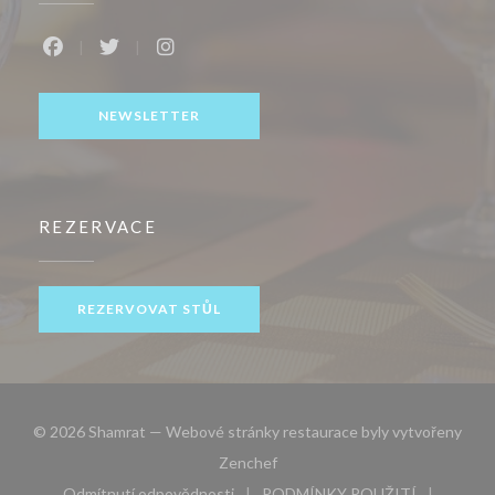
Facebook ((otevře se v novém okně))
Twitter ((otevře se v novém okně))
Instagram ((otevře se v novém okně))
NEWSLETTER
REZERVACE
REZERVOVAT STŮL
© 2026 Shamrat — Webové stránky restaurace byly vytvořeny
((otevře se v novém okně))
Zenchef
Odmítnutí odpovědnosti
PODMÍNKY POUŽITÍ