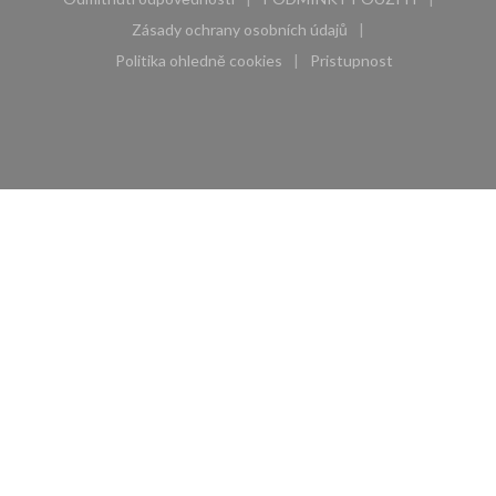
((otevře se v novém okně))
((otevře se v novém 
Zásady ochrany osobních údajů
((otevře se v novém okně))
Politika ohledně cookies
Pristupnost
((otevře se v novém okně))
((otevře se v novém 