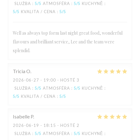
SLUŽBA
:
5
/5
ATMOSFÉRA
:
5
/5
KUCHYNĚ
:
5
/5
KVALITA / CENA
:
5
/5
Well as always top form last night great food, wonderful
flavours and brilliant service, Lee and the team were
splendid.
Tricia
O
2026-06-27
- 19:00 - HOSTÉ 3
SLUŽBA
:
5
/5
ATMOSFÉRA
:
5
/5
KUCHYNĚ
:
5
/5
KVALITA / CENA
:
5
/5
Isabelle
P
2026-06-19
- 18:15 - HOSTÉ 2
SLUŽBA
:
5
/5
ATMOSFÉRA
:
5
/5
KUCHYNĚ
: