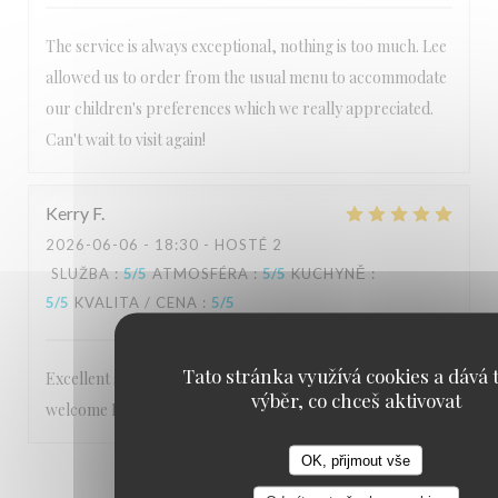
The service is always exceptional, nothing is too much. Lee
allowed us to order from the usual menu to accommodate
our children's preferences which we really appreciated.
Can't wait to visit again!
Kerry
F
2026-06-06
- 18:30 - HOSTÉ 2
SLUŽBA
:
5
/5
ATMOSFÉRA
:
5
/5
KUCHYNĚ
:
5
/5
KVALITA / CENA
:
5
/5
Tato stránka využívá cookies a dává t
Excellent service Staff are very friendly and make you feel
výběr, co chceš aktivovat
welcome Food is 5 star
OK, přijmout vše
1
2
3