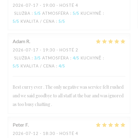
2026-07-17
- 19:00 - HOSTÉ 4
SLUŽBA
:
5
/5
ATMOSFÉRA
:
5
/5
KUCHYNĚ
:
5
/5
KVALITA / CENA
:
5
/5
Adam
R
2026-07-17
- 19:30 - HOSTÉ 2
SLUŽBA
:
3
/5
ATMOSFÉRA
:
4
/5
KUCHYNĚ
:
5
/5
KVALITA / CENA
:
4
/5
Best curry ever . The only negative was service felt rushed
and we said goodbye to all staff at the bar and was ignored
as too busy chatting .
Peter
F
2026-07-12
- 18:30 - HOSTÉ 4