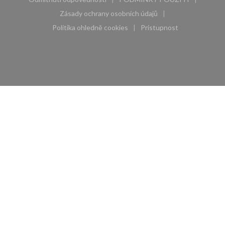
((otevře se v novém okně))
((otevře se v novém 
Zásady ochrany osobních údajů
((otevře se v novém okně))
Politika ohledně cookies
Pristupnost
((otevře se v novém okně))
((otevře se v novém 