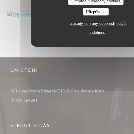
Odmítnout všechny cookies
Přizpůsobit
Zásady ochrany osobních údajů
undefined
UMÍSTĚNÍ
((otevře se v n
36 Lower Stone Street ME15 6LX Maidstone Kent
01622 764961
SLEDUJTE NÁS