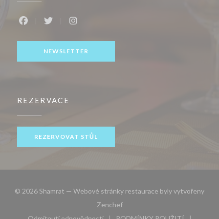
Facebook ((otevře se v novém okně))
Twitter ((otevře se v novém okně))
Instagram ((otevře se v novém okně))
NEWSLETTER
REZERVACE
REZERVOVAT STŮL
© 2026 Shamrat — Webové stránky restaurace byly vytvořeny
((otevře se v novém okně))
Zenchef
Odmítnutí odpovědnosti
PODMÍNKY POUŽITÍ