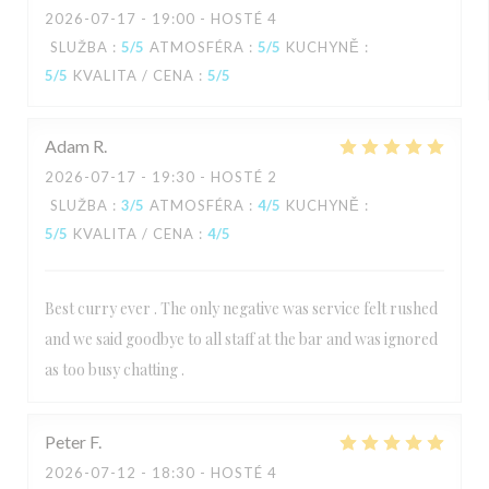
2026-07-17
- 19:00 - HOSTÉ 4
SLUŽBA
:
5
/5
ATMOSFÉRA
:
5
/5
KUCHYNĚ
:
5
/5
KVALITA / CENA
:
5
/5
Adam
R
2026-07-17
- 19:30 - HOSTÉ 2
SLUŽBA
:
3
/5
ATMOSFÉRA
:
4
/5
KUCHYNĚ
:
5
/5
KVALITA / CENA
:
4
/5
Best curry ever . The only negative was service felt rushed
and we said goodbye to all staff at the bar and was ignored
as too busy chatting .
Peter
F
2026-07-12
- 18:30 - HOSTÉ 4