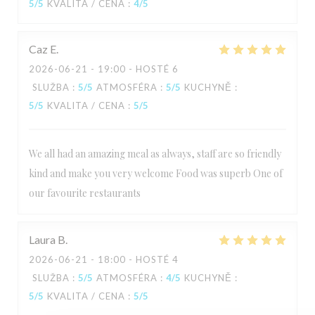
5
/5
KVALITA / CENA
:
4
/5
Caz
E
2026-06-21
- 19:00 - HOSTÉ 6
SLUŽBA
:
5
/5
ATMOSFÉRA
:
5
/5
KUCHYNĚ
:
5
/5
KVALITA / CENA
:
5
/5
We all had an amazing meal as always, staff are so friendly
kind and make you very welcome Food was superb One of
our favourite restaurants
Laura
B
2026-06-21
- 18:00 - HOSTÉ 4
SLUŽBA
:
5
/5
ATMOSFÉRA
:
4
/5
KUCHYNĚ
:
5
/5
KVALITA / CENA
:
5
/5