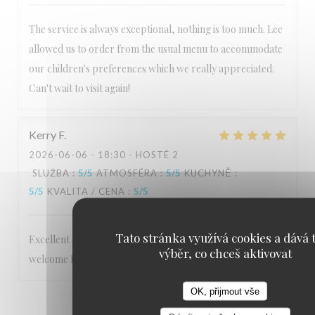
The service is always exceptional, nothing is too much. Lee
allowed us to order from the usual menu to accommodate
our children's preferences which we really appreciated.
Can't wait to visit again!
Kerry
F
2026-06-06
- 18:30 - HOSTÉ 2
SLUŽBA
:
5
/5
ATMOSFÉRA
:
5
/5
KUCHYNĚ
:
5
/5
KVALITA / CENA
:
5
/5
Tato stránka využívá cookies a dává t
Excellent service Staff are very friendly and make you feel
výběr, co chceš aktivovat
welcome Food is 5 star
OK, přijmout vše
1
2
3