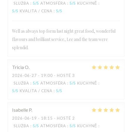
SLUŽBA
:
5
/5
ATMOSFÉRA
:
5
/5
KUCHYNĚ
:
5
/5
KVALITA / CENA
:
5
/5
Well as always top form last night great food, wonderful
flavours and brilliant service, Lee and the team were
splendid.
Tricia
O
2026-06-27
- 19:00 - HOSTÉ 3
SLUŽBA
:
5
/5
ATMOSFÉRA
:
5
/5
KUCHYNĚ
:
5
/5
KVALITA / CENA
:
5
/5
Isabelle
P
2026-06-19
- 18:15 - HOSTÉ 2
SLUŽBA
:
5
/5
ATMOSFÉRA
:
5
/5
KUCHYNĚ
: