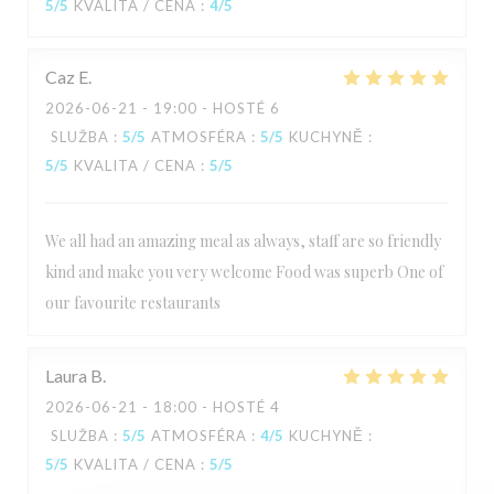
5
/5
KVALITA / CENA
:
4
/5
Caz
E
2026-06-21
- 19:00 - HOSTÉ 6
SLUŽBA
:
5
/5
ATMOSFÉRA
:
5
/5
KUCHYNĚ
:
5
/5
KVALITA / CENA
:
5
/5
We all had an amazing meal as always, staff are so friendly
kind and make you very welcome Food was superb One of
our favourite restaurants
Laura
B
2026-06-21
- 18:00 - HOSTÉ 4
SLUŽBA
:
5
/5
ATMOSFÉRA
:
4
/5
KUCHYNĚ
:
5
/5
KVALITA / CENA
:
5
/5