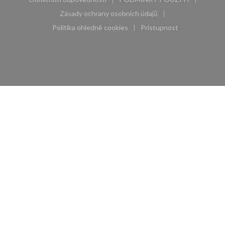
((otevře se v novém okně))
((otevře se v novém 
Zásady ochrany osobních údajů
((otevře se v novém okně))
Politika ohledně cookies
Pristupnost
((otevře se v novém okně))
((otevře se v novém 