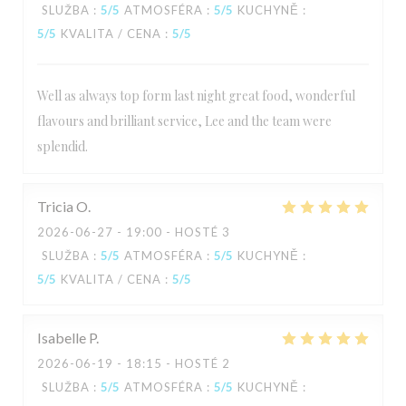
SLUŽBA
:
5
/5
ATMOSFÉRA
:
5
/5
KUCHYNĚ
:
5
/5
KVALITA / CENA
:
5
/5
Well as always top form last night great food, wonderful
flavours and brilliant service, Lee and the team were
splendid.
Tricia
O
2026-06-27
- 19:00 - HOSTÉ 3
SLUŽBA
:
5
/5
ATMOSFÉRA
:
5
/5
KUCHYNĚ
:
5
/5
KVALITA / CENA
:
5
/5
Isabelle
P
2026-06-19
- 18:15 - HOSTÉ 2
SLUŽBA
:
5
/5
ATMOSFÉRA
:
5
/5
KUCHYNĚ
: