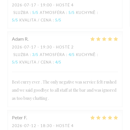
2026-07-17
- 19:00 - HOSTÉ 4
SLUŽBA
:
5
/5
ATMOSFÉRA
:
5
/5
KUCHYNĚ
:
5
/5
KVALITA / CENA
:
5
/5
Adam
R
2026-07-17
- 19:30 - HOSTÉ 2
SLUŽBA
:
3
/5
ATMOSFÉRA
:
4
/5
KUCHYNĚ
:
5
/5
KVALITA / CENA
:
4
/5
Best curry ever . The only negative was service felt rushed
and we said goodbye to all staff at the bar and was ignored
as too busy chatting .
Peter
F
2026-07-12
- 18:30 - HOSTÉ 4