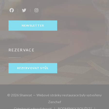
Facebook ((otevře se v novém okně))
Twitter ((otevře se v novém okně))
Instagram ((otevře se v novém okně))
NEWSLETTER
REZERVACE
REZERVOVAT STŮL
© 2026 Shamrat — Webové stránky restaurace byly vytvořeny
((otevře se v novém okně))
Zenchef
Odmítnutí odpovědnosti
PODMÍNKY POUŽITÍ