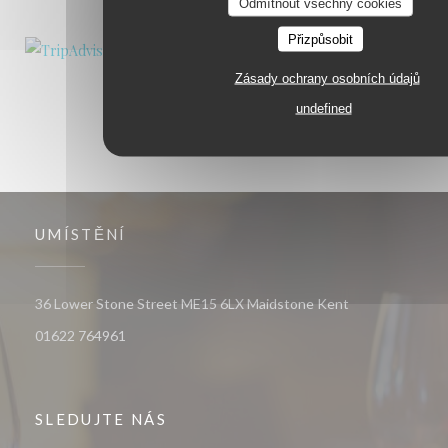
Odmítnout všechny cookies
Přizpůsobit
Zásady ochrany osobních údajů
undefined
UMÍSTĚNÍ
((otevře se v n
36 Lower Stone Street ME15 6LX Maidstone Kent
01622 764961
SLEDUJTE NÁS