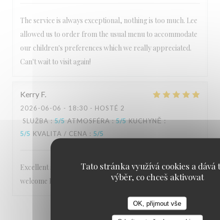
The service is always exceptional, nothing is too much. Lee
allowed us to order from the usual menu to accommodate
our children's preferences which we really appreciated.
Can't wait to visit again!
Kerry
F
2026-06-06
- 18:30 - HOSTÉ 2
SLUŽBA
:
5
/5
ATMOSFÉRA
:
5
/5
KUCHYNĚ
:
5
/5
KVALITA / CENA
:
5
/5
Tato stránka využívá cookies a dává t
Excellent service Staff are very friendly and make you feel
výběr, co chceš aktivovat
welcome Food is 5 star
OK, přijmout vše
1
2
3