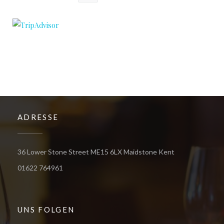
ADRESSE
((öffnet ein neu
36 Lower Stone Street ME15 6LX Maidstone Kent
01622 764961
UNS FOLGEN