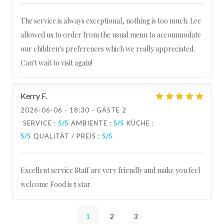
The service is always exceptional, nothing is too much. Lee
allowed us to order from the usual menu to accommodate
our children's preferences which we really appreciated.
Can't wait to visit again!
Kerry
F
2026-06-06
- 18:30 - GÄSTE 2
SERVICE
:
5
/5
AMBIENTE
:
5
/5
KÜCHE
:
5
/5
QUALITÄT / PREIS
:
5
/5
Excellent service Staff are very friendly and make you feel
welcome Food is 5 star
1
2
3