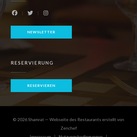
Facebook ((öffnet ein neues Fenster))
Twitter ((öffnet ein neues Fenster))
Instagram ((öffnet ein neues Fenster))
NEWSLETTER
RESERVIERUNG
RESERVIEREN
© 2026 Shamrat — Webseite des Restaurants erstellt von
((öffnet ein neues Fenster))
Zenchef
Impressum
Nutzungsbedingungen