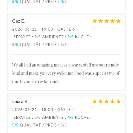
5
/5
QUALITÄT / PREIS
:
4
/5
Caz
E
2026-06-21
- 19:00 - GÄSTE 6
SERVICE
:
5
/5
AMBIENTE
:
5
/5
KÜCHE
:
5
/5
QUALITÄT / PREIS
:
5
/5
We all had an amazing meal as always, staff are so friendly
kind and make you very welcome Food was superb One of
our favourite restaurants
Laura
B
2026-06-21
- 18:00 - GÄSTE 4
SERVICE
:
5
/5
AMBIENTE
:
4
/5
KÜCHE
:
5
/5
QUALITÄT / PREIS
:
5
/5