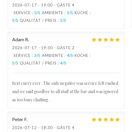
2026-07-17
- 19:00 - GÄSTE 4
SERVICE
:
5
/5
AMBIENTE
:
5
/5
KÜCHE
:
5
/5
QUALITÄT / PREIS
:
5
/5
Adam
R
2026-07-17
- 19:30 - GÄSTE 2
SERVICE
:
3
/5
AMBIENTE
:
4
/5
KÜCHE
:
5
/5
QUALITÄT / PREIS
:
4
/5
Best curry ever . The only negative was service felt rushed
and we said goodbye to all staff at the bar and was ignored
as too busy chatting .
Peter
F
2026-07-12
- 18:30 - GÄSTE 4