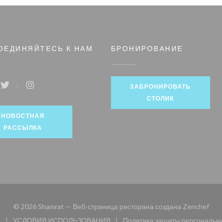
ОЕДИНЯЙТЕСЬ К НАМ
БРОНИРОВАНИЕ
ЗАБРОНИРОВАТЬ
book ((открывается в новом окне))
Twitter ((открывается в новом окне))
Instagram ((открывается в новом окне))
СТОЛИК
НОВОСТНАЯ
РАССЫЛКА
((от
© 2026 Shamrat — Веб-страница ресторана создана
Zenchef
и
УСЛОВИЯ ИСПОЛЬЗОВАНИЯ
Политика защиты персональн