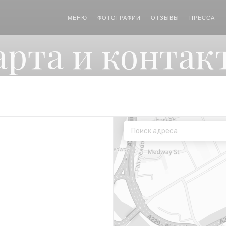
МЕНЮ
ФОТОГРАФИИ
ОТЗЫВЫ
ПРЕССА
арта и контак
(открывается в новом окне))