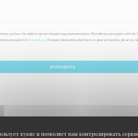
lations, you have the right to opt out of marketing communications. UK residents can register with the 
idents can register at
donotcall.gov
. For more information about how we process your data, please see o
ользует кукис и позволяет вам контролировать серв