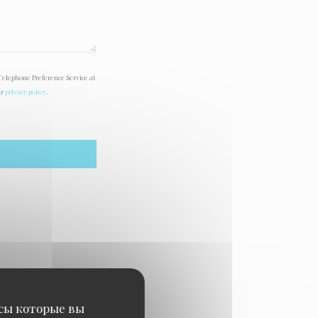
Telephone Preference Service at
ur
privacy policy
.
исы которые вы