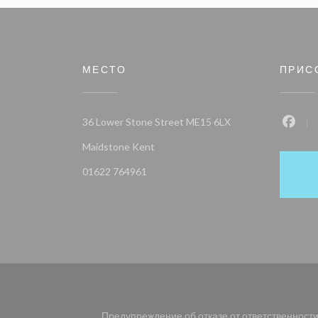
МЕСТО
ПРИС
36 Lower Stone Street ME15 6LX
Face
((открывается в новом окне))
Maidstone Kent
01622 764961
Предупреждение об отказе от ответственност