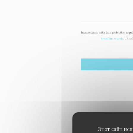
In accordance with data protection regu
tpsonline.org.uk
. US res
Этот сайт исп