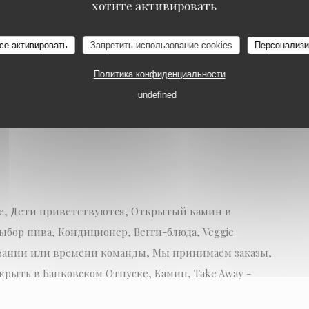
хотите активировать
ОРАН
MAIDSTONE KENT
ия
се активировать
Запретить использование cookies
Персонализи
Политика конфиденциальности
undefined
те, Дети приветствуются, Открытый камин в
бор пива, Кондиционер, Вегги-блюда, Veggie
овании или времени команды, Мы принимаем заказы,
рыть в Банковском Отпуске, Камин, Take Away -