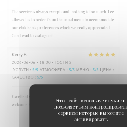
The service is always exceptional, nothing is too much. Lee
allowed us to order from the usual menu to accommodate
our children's preferences which we really appreciated.
Can't wait to visit again!
Kerry
F
2026-06-06
- 18:30 - ГОСТИ 2
УСЛУГИ
:
5
/5
АТМОСФЕРА
:
5
/5
МЕНЮ
:
5
/5
ЦЕНА /
КАЧЕСТВО
:
5
/5
Excellent service Staff are very friendly and make you feel
Этот сайт использует кукис и
welcome Food is 5 star
позволяет вам контролироват
сервисы которые вы хотите
активировать
1
2
3