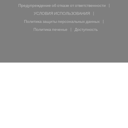
Предупреждение об отказе от ответственности
((открывается в новом окне))
УСЛОВИЯ ИСПОЛЬЗОВАНИЯ
((открывается в новом окне))
Политика защиты персональных данных
((открывается в новом окне))
Политика печенье
Доступность
((открывается в новом окне))
((открывается в новом 