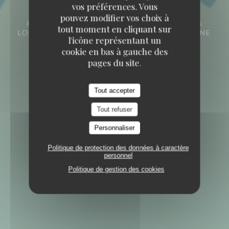
vos préférences. Vous
pouvez modifier vos choix à
RESTAURANT INDIEN ANTHENTIQUE
36
tout moment en cliquant sur
LOWER STONE STREET ME15 6LX MAIDSTONE
l'icône représentant un
KENT
cookie en bas à gauche des
pages du site.
Tout accepter
Tout refuser
Personnaliser
Politique de protection des données à caractère
personnel
Politique de gestion des cookies