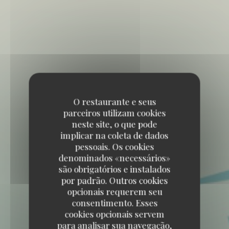
O restaurante e seus
parceiros utilizam cookies
neste site, o que pode
implicar na coleta de dados
pessoais. Os cookies
denominados «necessários»
são obrigatórios e instalados
por padrão. Outros cookies
opcionais requerem seu
consentimento. Esses
cookies opcionais servem
para analisar sua navegação,