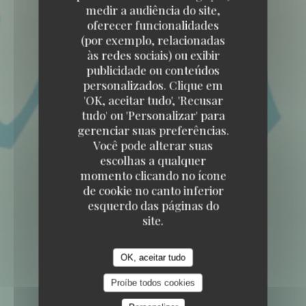
medir a audiência do site,
oferecer funcionalidades
(por exemplo, relacionadas
às redes sociais) ou exibir
publicidade ou conteúdos
personalizados. Clique em
'OK, aceitar tudo', 'Recusar
tudo' ou 'Personalizar' para
gerenciar suas preferências.
Você pode alterar suas
escolhas a qualquer
36 LOWER STONE STREET ME15 6LX
momento clicando no ícone
MAIDSTONE KENT
de cookie no canto inferior
esquerdo das páginas do
site.
OK, aceitar tudo
Proíbe todos cookies