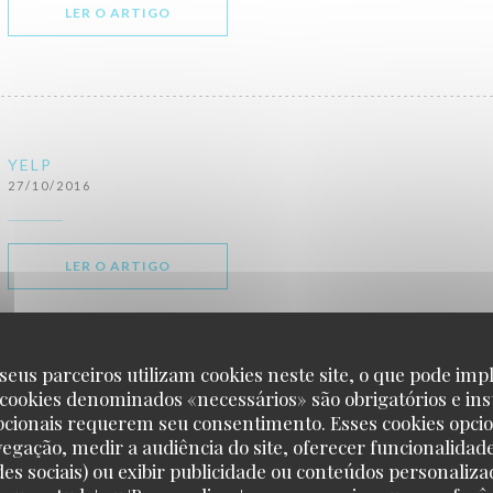
((ABRE NUMA NOVA JANELA))
LER O ARTIGO
YELP
27/10/2016
((ABRE NUMA NOVA JANELA))
LER O ARTIGO
seus parceiros utilizam cookies neste site, o que pode impl
 cookies denominados «necessários» são obrigatórios e ins
3 BEST INDIAN RESTAURANTS IN MAIDSTONE
pcionais requerem seu consentimento. Esses cookies opci
29/08/2016
vegação, medir a audiência do site, oferecer funcionalidad
des sociais) ou exibir publicidade ou conteúdos personaliza