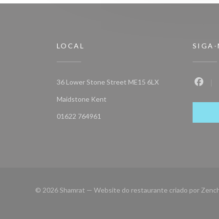
LOCAL
SIGA
36 Lower Stone Street ME15 6LX
Faceb
((abre numa nova janela))
Maidstone Kent
01622 764961
© 2026 Shamrat — Website do restaurante criado por
Zenc