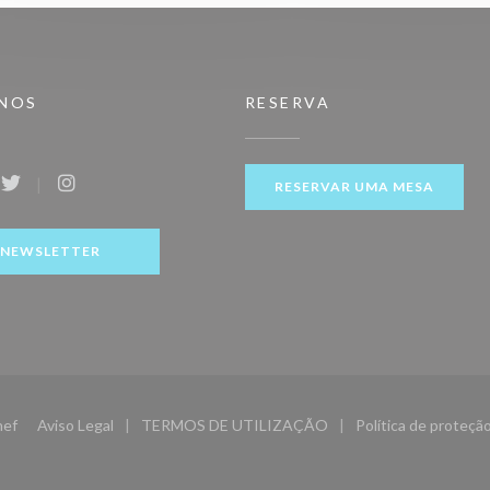
-NOS
RESERVA
RESERVAR UMA MESA
ook ((abre numa nova janela))
Twitter ((abre numa nova janela))
Instagram ((abre numa nova janela))
NEWSLETTER
((abre numa nova janela))
hef
Aviso Legal
TERMOS DE UTILIZAÇÃO
Política de proteçã
((abre numa nova janela))
((abre numa nova janela))