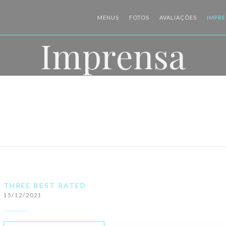
MENUS
FOTOS
AVALIAÇÕES
IMPR
Imprensa
THREE BEST RATED
15/12/2021