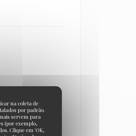
icar na coleta de
talados por padrão.
onais servem para
es (por exemplo,
dos. Clique em 'OK,