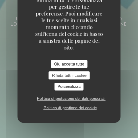
per gestire le tue
preferenze. Puoi modificare
INDIAN RESTAURANT ANTHENTIQUE
36
le tue scelte in qualsiasi
LOWER STONE STREET ME15 6LX MAIDSTONE
momento cliccando
KENT
sull'icona del cookie in basso
a sinistra delle pagine del
sito.
Ok, accetta tutto
Rifiuta tutti i cookie
Personalizza
Politica di protezione dei dati personali
Politica di gestione dei cookie