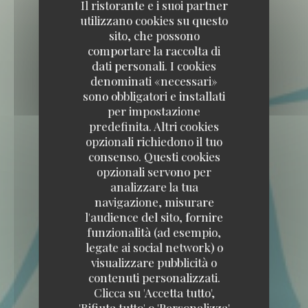
Il ristorante e i suoi partner
utilizzano cookies su questo
sito, che possono
comportare la raccolta di
dati personali. I cookies
denominati «necessari»
sono obbligatori e installati
per impostazione
predefinita. Altri cookies
opzionali richiedono il tuo
consenso. Questi cookies
opzionali servono per
analizzare la tua
navigazione, misurare
l'audience del sito, fornire
funzionalità (ad esempio,
legate ai social network) o
visualizzare pubblicità o
contenuti personalizzati.
Clicca su 'Accetta tutto',
'Rifiuta tutto' o 'Personalizza'