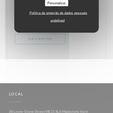
Personalizar
Política de proteção de dados pessoais
FOOD & DRINK
undefined
17/03/2016
((ABRE NUMA NOVA JANELA))
LER O ARTIGO
LOCAL
((abre numa nova
36 Lower Stone Street ME15 6LX Maidstone Kent