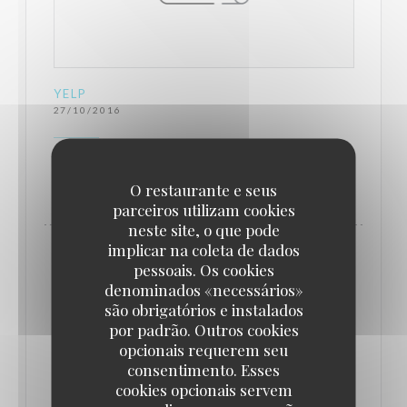
YELP
27/10/2016
((ABRE NUMA NOVA JANELA))
LER O ARTIGO
O restaurante e seus
parceiros utilizam cookies
neste site, o que pode
implicar na coleta de dados
pessoais. Os cookies
denominados «necessários»
são obrigatórios e instalados
por padrão. Outros cookies
opcionais requerem seu
consentimento. Esses
cookies opcionais servem