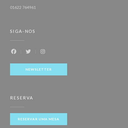
01622 764961
SIGA-NOS
Facebook ((abre numa nova janela))
Twitter ((abre numa nova janela))
Instagram ((abre numa nova janela))
NEWSLETTER
RESERVA
RESERVAR UMA MESA