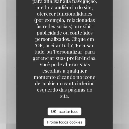
para analisar sua navegação,
medir a audiência do site,
oferecer funcionalidades
(por exemplo, relacionadas
3 BEST INDIAN RESTAURANTS IN
às redes sociais) ou exibir
MAIDSTONE
publicidade ou conteúdos
29/08/2016
personalizados. Clique em
'OK, aceitar tudo', 'Recusar
tudo' ou 'Personalizar' para
((ABRE NUMA NOVA JANELA))
LER O ARTIGO
gerenciar suas preferências.
Você pode alterar suas
escolhas a qualquer
momento clicando no ícone
de cookie no canto inferior
esquerdo das páginas do
site.
OK, aceitar tudo
Proíbe todos cookies