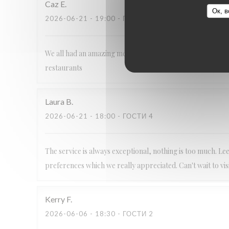
Caz
E
Ок, в
2026-06-21
- 19:00 - ГОСТИ 6
We all had an amazing meal as always, staff are so frien
restaurants
Laura
B
2026-06-21
- 18:00 - ГОСТИ 4
The service is always exceptional, nothing is too much. 
preferences which we really appreciated. Can't wait to visi
Kerry
F
2026-06-06
- 18:30 - ГОСТИ 2