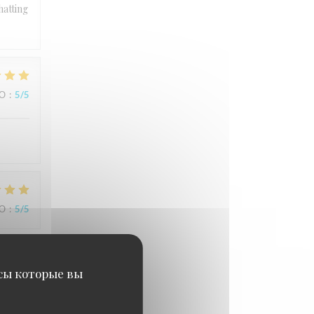
hatting
ВО
:
5
/5
ВО
:
5
/5
исы которые вы
ВО
:
4
/5