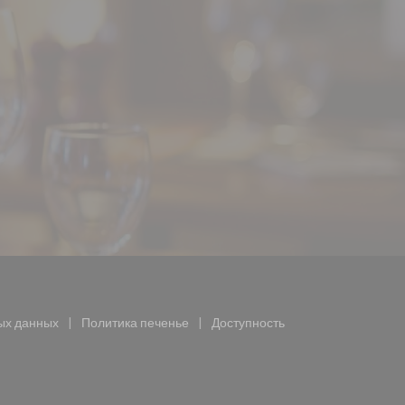
крывается в новом окне))
ых данных
Политика печенье
Доступность
ается в новом окне))
((открывается в новом окне))
((открывается в новом окне