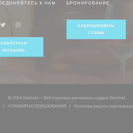
ОЕДИНЯЙТЕСЬ К НАМ
БРОНИРОВАНИЕ
ЗАБРОНИРОВАТЬ
book ((открывается в новом окне))
Twitter ((открывается в новом окне))
Instagram ((открывается в новом окне))
СТОЛИК
НОВОСТНАЯ
РАССЫЛКА
((от
© 2026 Shamrat — Веб-страница ресторана создана
Zenchef
и
УСЛОВИЯ ИСПОЛЬЗОВАНИЯ
Политика защиты персональн
 окне))
((открывается в новом окне))
((открыв