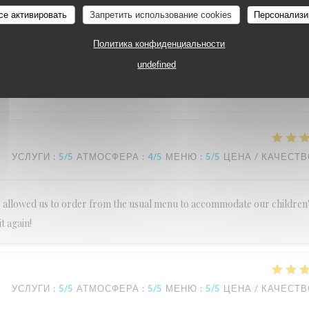
се активировать
Запретить использование cookies
Персонализи
УСЛУГИ
:
5
/5
АТМОСФЕРА
:
5
/5
МЕНЮ
:
5
/5
ЦЕНА / КАЧЕСТ
Политика конфиденциальности
undefined
dly kind and make you very welcome Food was superb One of our favourit
УСЛУГИ
:
5
/5
АТМОСФЕРА
:
4
/5
МЕНЮ
:
5
/5
ЦЕНА / КАЧЕСТ
Lee allowed us to order from the usual menu to accommodate our children
t again!
УСЛУГИ
:
5
/5
АТМОСФЕРА
:
5
/5
МЕНЮ
:
5
/5
ЦЕНА / КАЧЕСТ