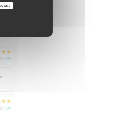
ровать
ВО
:
5
/5
e
ВО
:
5
/5
's
ВО
:
5
/5