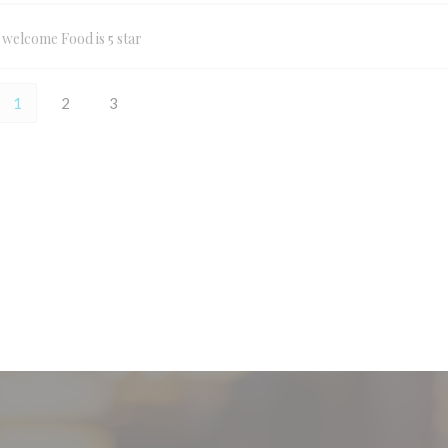
l welcome Food is 5 star
1
2
3