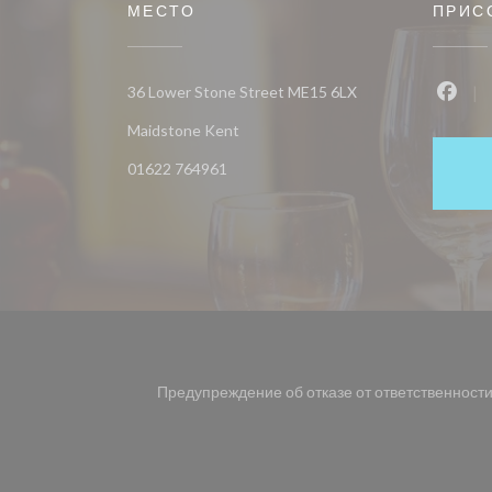
МЕСТО
ПРИС
36 Lower Stone Street ME15 6LX
Face
((открывается в новом окне))
Maidstone Kent
01622 764961
Предупреждение об отказе от ответственност
((открывается в новом