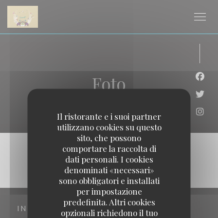
Personalizzazione delle tue scelte sui cookie
Foto
Face
Twitt
Il ristorante e i suoi partner
Inst
utilizzano cookies su questo
sito, che possono
comportare la raccolta di
dati personali. I cookies
denominati «necessari»
sono obbligatori e installati
per impostazione
predefinita. Altri cookies
INDIRIZZO
opzionali richiedono il tuo