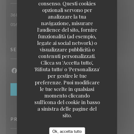
consenso. Questi cookies
opzionali servono per
((apre una nuova
36 Lower Stone Street ME15 6LX Maidstone Kent
analizzare la tua
navigazione, misurare
01622 764961
l'audience del sito, fornire
funzionalità (ad esempio,
legate ai social network) o
visualizzare pubblicità o
SEGUICI
contenuti personalizzati.
Clicca su 'Accetta tutto',
'Rifiuta tutto' o 'Personalizza'
per gestire le tue
Facebook ((apre una nuova finestra))
Twitter ((apre una nuova finestra))
Instagram ((apre una nuova finestra))
preferenze. Puoi modificare
le tue scelte in qualsiasi
NEWSLETTER
momento cliccando
sull'icona del cookie in basso
a sinistra delle pagine del
sito.
PRENOTAZIONE
Ok, accetta tutto