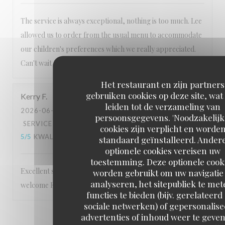
The service is always exceptional, nothing is too much. Lee
allowed us to order from the usual menu to accommodate
our children's preferences which we really appreciated.
Can't wait to visit again!
Het restaurant en zijn partners
gebruiken cookies op deze site, wat
Kerry
F
leiden tot de verzameling van
2026-06-06
- 18:30 - GASTEN 2
persoonsgegevens. 'Noodzakelijk
SERVICE
:
5
/5
ATMOSFEER
:
5
/5
KEUKEN
:
cookies zijn verplicht en worde
5
/5
KWALITEIT / PRIJS
:
5
/5
standaard geïnstalleerd. Ander
optionele cookies vereisen uw
toestemming. Deze optionele cook
Excellent service Staff are very friendly and make you feel
worden gebruikt om uw navigatie 
analyseren, het sitepubliek te met
welcome Food is 5 star
functies te bieden (bijv. gerelateerd
sociale netwerken) of gepersonalis
advertenties of inhoud weer te geven
1
2
3