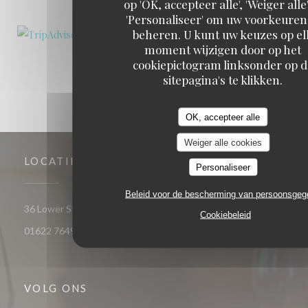
op 'OK, accepteer alle', 'Weiger alle'
'Personaliseer' om uw voorkeuren
beheren. U kunt uw keuzes op el
moment wijzigen door op het
cookiepictogram linksonder op d
sitepagina's te klikken.
OK, accepteer alle
Weiger alle cookies
LOCATIE
Personaliseer
Beleid voor de bescherming van persoonsge
((opent in een 
36 Lower Stone Street ME15 6LX Maidstone Kent
Cookiebeleid
01622 764961
VOLG ONS