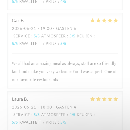
5
/5
KWALITEIT / PRIJS
:
4
/5
Caz
E
2026-06-21
- 19:00 - GASTEN 6
SERVICE
:
5
/5
ATMOSFEER
:
5
/5
KEUKEN
:
5
/5
KWALITEIT / PRIJS
:
5
/5
We all had an amazing meal as always, staff are so friendly
kind and make you very welcome Food was superb One of
our favourite restaurants
Laura
B
2026-06-21
- 18:00 - GASTEN 4
SERVICE
:
5
/5
ATMOSFEER
:
4
/5
KEUKEN
:
5
/5
KWALITEIT / PRIJS
:
5
/5