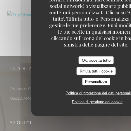
social network) o visualizzare pubbli
contenuti personalizzati. Clicca su 'A
tutto', 'Rifiuta tutto' o 'Personalizza
gestire le tue preferenze. Puoi modi
le tue scelte in qualsiasi momen
cliccando sull'icona del cookie in ba
sinistra delle pagine del sito.
Ok, accetta tutto
INDIRIZZO
Rifiuta tutti i cookie
Personalizza
((apre una nuova
36 Lower Stone Street ME15 6LX Maidstone Kent
Politica di protezione dei dati personali
01622 764961
Politica di gestione dei cookie
SEGUICI