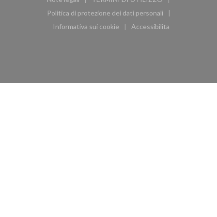
((apre una nuova finestra))
((apre una nuova finestra))
Politica di protezione dei dati personali
((apre una nuova finestra))
Informativa sui cookie
Accessibilita
((apre una nuova finestra))
((apre una nuova finest