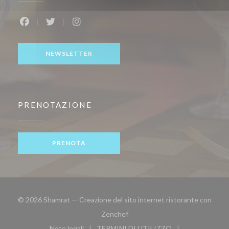
Facebook ((apre una nuova finestra))
Twitter ((apre una nuova finestra))
Instagram ((apre una nuova finestra))
NEWSLETTER
PRENOTAZIONE
PRENOTA
© 2026 Shamrat — Creazione del sito internet ristorante con
((apre una nuova finestra))
Zenchef
Note legali
TERMINI DI UTILIZZO