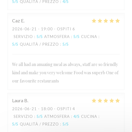
5
/5
QUALITÀ / PREZZO
:
4
/5
Caz
E
2026-06-21
- 19:00 - OSPITI 6
SERVIZIO
:
5
/5
ATMOSFERA
:
5
/5
CUCINA
:
5
/5
QUALITÀ / PREZZO
:
5
/5
We all had an amazing meal as always, staff are so friendly
kind and make you very welcome Food was superb One of
our favourite restaurants
Laura
B
2026-06-21
- 18:00 - OSPITI 4
SERVIZIO
:
5
/5
ATMOSFERA
:
4
/5
CUCINA
:
5
/5
QUALITÀ / PREZZO
:
5
/5